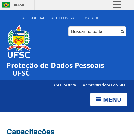
BRASIL
Simplifique!
ACESSIBILIDADE
ALTO CONTRASTE
MAPA DO SITE
Comunica BR
Participe
Acesso à informação
Legislação
Proteção de Dados Pessoais
Canais
– UFSC
Área Restrita
Administradores do Site
MENU
Capacitações