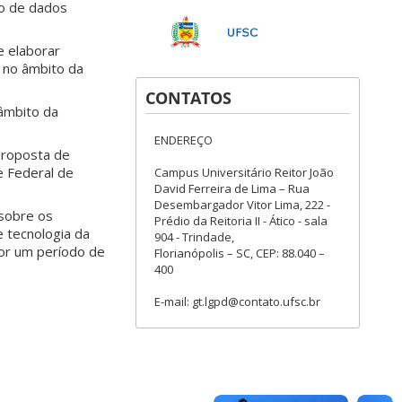
o de dados
e elaborar
 no âmbito da
CONTATOS
âmbito da
ENDEREÇO
proposta de
e Federal de
Campus Universitário Reitor João
David Ferreira de Lima – Rua
Desembargador Vitor Lima, 222 -
 sobre os
Prédio da Reitoria II - Ático - sala
e tecnologia da
904 - Trindade,
por um período de
Florianópolis – SC, CEP: 88.040 –
400
E-mail: gt.lgpd@contato.ufsc.br