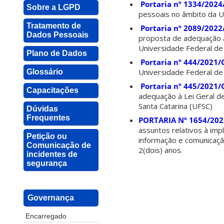
Portaria nº 1334/202
Sobre a LGPD
pessoais no âmbito da Un
Tratamento de
Portaria nº 2089/202
Dados Pessoais
proposta de adequação a
Universidade Federal de 
Plano de Dados
Portaria nº 444/2021/
Universidade Federal de 
Glossário
Portaria nº 445/2021/
Capacitações
adequação à Lei Geral d
Santa Catarina (UFSC)
Dúvidas
Frequentes
PORTARIA Nº 1654/20
assuntos relativos à imp
Petição ou
informação e comunicaçã
Comunicação de
2(dois) anos.
incidentes de
segurança
Governança
Encarregado