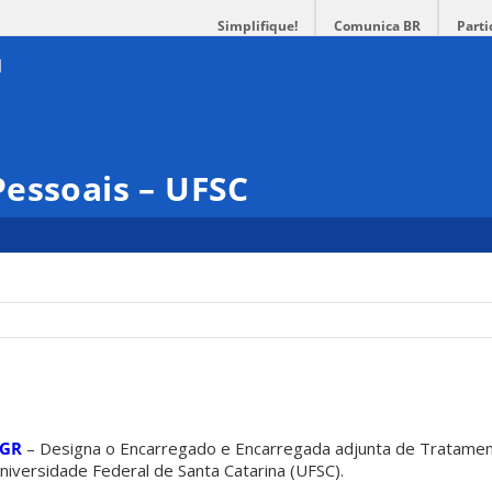
Simplifique!
Comunica BR
Parti
essoais – UFSC
/GR
– Designa o Encarregado e Encarregada adjunta de Tratame
iversidade Federal de Santa Catarina (UFSC).