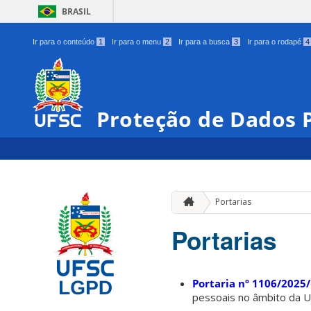
BRASIL
Ir para o conteúdo
1
Ir para o menu
2
Ir para a busca
3
Ir para o rodapé
4
Proteção de Dados P
Portarias
Portarias
Portaria nº 1106/2025
pessoais no âmbito da Un