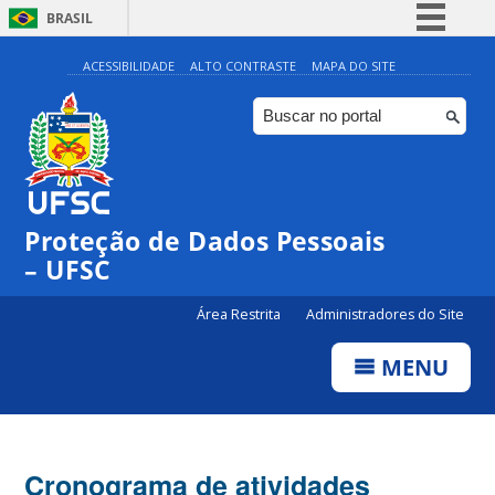
BRASIL
Simplifique!
ACESSIBILIDADE
ALTO CONTRASTE
MAPA DO SITE
Comunica BR
Participe
Acesso à informação
Legislação
Proteção de Dados Pessoais
Canais
– UFSC
Área Restrita
Administradores do Site
MENU
Cronograma de atividades