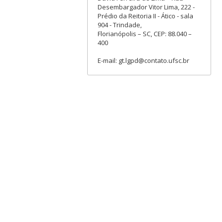
Desembargador Vitor Lima, 222 -
Prédio da Reitoria II - Ático - sala
904 - Trindade,
Florianópolis – SC, CEP: 88.040 –
400
E-mail: gt.lgpd@contato.ufsc.br